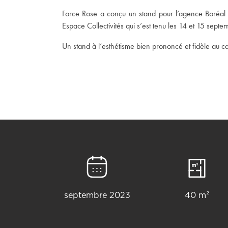
L’AG
Force Rose a conçu un stand pour l’agence Boréal
Espace Collectivités qui s’est tenu les 14 et 15 sept
Un stand à l’esthétisme bien prononcé et fidèle au ca
RÉAL
CONT
septembre 2023
40 m²