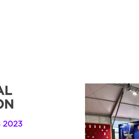
AL
ON
s 2023