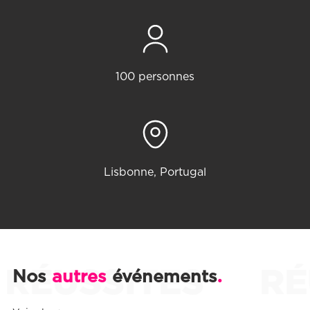
100 personnes
Lisbonne, Portugal
ÉUSSITES
RÉU
.
Nos
autres
événements