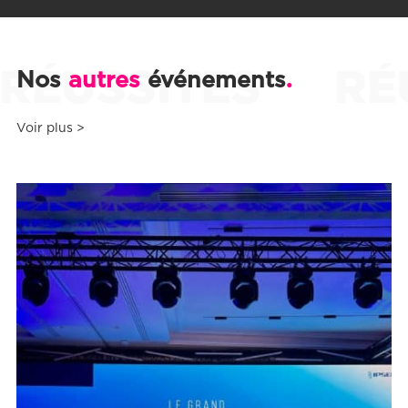
L’AGENCE
ÉUSSITES
RÉUS
.
Nos
autres
événements
RÉALISATIONS
Voir plus >
CONTACT