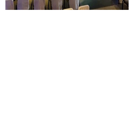
L’agence
Réalisations
Contact
Mentions Légales
Copyright ©2026 Force Rose | All Rights Reserved