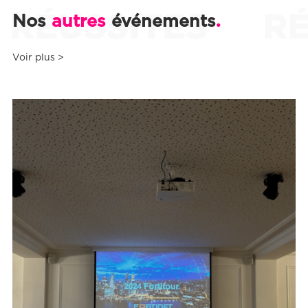
ÉUSSITES
RÉU
.
Nos
autres
événements
L’AGENCE
RÉALISATIONS
Voir plus >
CONTACT