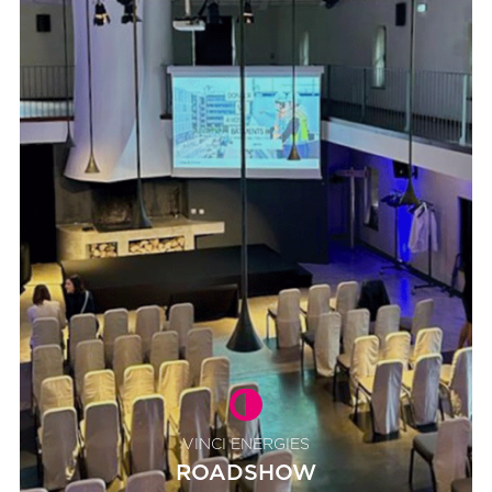
18 rue Michelet
92100 Boulogne-Billancourt
06 18 05 93 00
VINCI ENERGIES
ROADSHOW